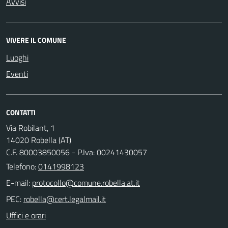
Avvisi
VIVERE IL COMUNE
Luoghi
Eventi
CONTATTI
Via Robilant, 1
14020 Robella (AT)
C.F. 80003850056 - P.Iva: 00241430057
Telefono:
0141998123
E-mail:
PEC:
Uffici e orari