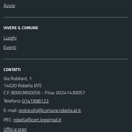
Avvisi
VIVERE IL COMUNE
Luoghi
Eventi
CONTATTI
Via Robilant, 1
14020 Robella (AT)
C.F. 80003850056 - P.Iva: 00241430057
Telefono:
0141998123
E-mail:
PEC:
Uffici e orari