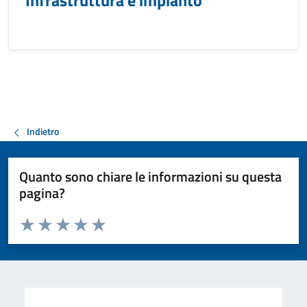
Infrastruttura e impianto
Indietro
Quanto sono chiare le informazioni su questa
pagina?
Valuta da 1 a 5 stelle la pagina
Valuta 1 stelle su 5
Valuta 2 stelle su 5
Valuta 3 stelle su 5
Valuta 4 stelle su 5
Valuta 5 stelle su 5